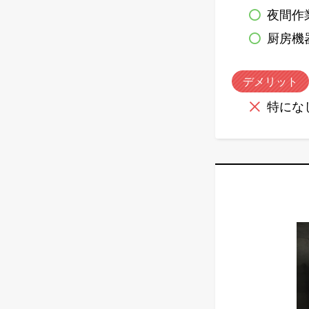
夜間作
厨房機
デメリット
特にな